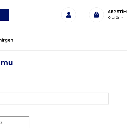
SEPETIM
0
Ürün
irgen
ormu