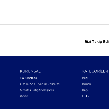
Bizi Takip Ed
KURUMSAL
KATEGORİLER
Hakkımızda
Kedi
Gizlilik Ve Güvenlik Politikası
Köpek
Mesafeli Satış Sözleşmesi
Kuş
KVKK
Balık