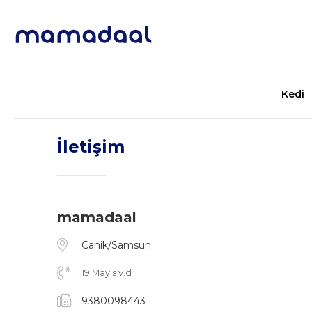
Kedi
İletişim
mamadaal
Canik/Samsun
19 Mayıs v.d
9380098443