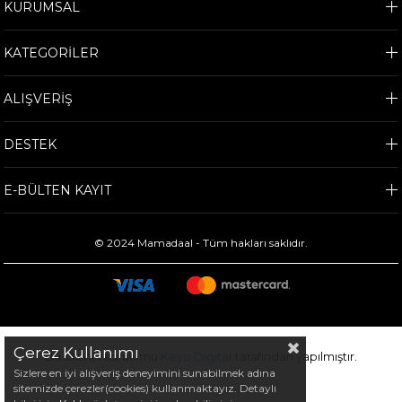
KURUMSAL
KATEGORİLER
ALIŞVERİŞ
DESTEK
E-BÜLTEN KAYIT
© 2024 Mamadaal - Tüm hakları saklıdır.
Çerez Kullanımı
Bu sitenin kurulumu
Keyo Digital
tarafından yapılmıştır.
Sizlere en iyi alışveriş deneyimini sunabilmek adına
sitemizde çerezler(cookies) kullanmaktayız. Detaylı