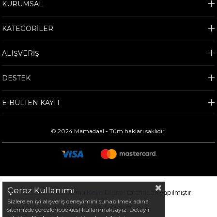
KURUMSAL
KATEGORİLER
ALIŞVERİŞ
DESTEK
E-BÜLTEN KAYIT
© 2024 Mamadaal - Tüm hakları saklıdır.
Çerez Kullanımı
Bu sitenin kurulumu
Keyo Digital
tarafından yapılmıştır.
Sizlere en iyi alışveriş deneyimini sunabilmek adına
sitemizde çerezler(cookies) kullanmaktayız. Detaylı