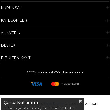
KURUMSAL
KATEGORİLER
ALIŞVERİŞ
DESTEK
E-BÜLTEN KAYIT
© 2024 Mamadaal - Tüm hakları saklıdır.
Çerez Kullanımı
Bu sitenin kurulumu
Keyo Digital
tarafından yapılmıştır.
Sizlere en iyi alışveriş deneyimini sunabilmek adına