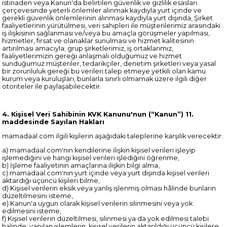
istinaden veya Kanun'da belirtilen güvenlik ve gizlilik esasları
çerçevesinde yeterli önlemler alınmak kaydıyla yurt içinde ve
gerekli güvenlik önlemlerinin alınması kaydıyla yurt dışında, Şirket
faaliyetlerinin yürütülmesi, veri sahipleri ile müşterilerimiz arasındaki
iş ilişkisinin sağlanması ve/veya bu amaçla görüşmeler yapılması,
hizmetler, fırsat ve olanaklar sunulması ve hizmet kalitesinin
artırılması amacıyla; grup şirketlerimiz, iş ortaklarımız,
faaliyetlerimizin gereği anlaşmalı olduğumuz ve hizmet
sunduğumuz müşteriler, tedarikçiler, denetim şirketleri veya yasal
bir zorunluluk gereği bu verileri talep etmeye yetkili olan kamu
kurum veya kuruluşları, bunlarla sınırlı olmamak üzere ilgili diğer
otoriteler ile paylaşabilecektir.
4. Kişisel Veri Sahibinin KVK Kanunu'nun (“Kanun”) 11.
maddesinde Sayılan Hakları
mamadaal.com ilgili kişilerin aşağıdaki taleplerine karşılık verecektir:
a) mamadaal.com'nın kendilerine ilişkin kişisel verileri işleyip
işlemediğini ve hangi kişisel verileri işlediğini öğrenme,
b) İşleme faaliyetinin amaçlarına ilişkin bilgi alma,
c) mamadaal.com'nın yurt içinde veya yurt dışında kişisel verileri
aktardığı üçüncü kişileri bilme,
d) Kişisel verilerin eksik veya yanlış işlenmiş olması hâlinde bunların
düzeltilmesini isteme,
e) Kanun'a uygun olarak kişisel verilerin silinmesini veya yok
edilmesini isteme,
f) Kişisel verilerin düzeltilmesi, silinmesi ya da yok edilmesi talebi
halinde; yapılan işlemlerin, kişisel verilerin aktarıldığı üçüncü kişilere