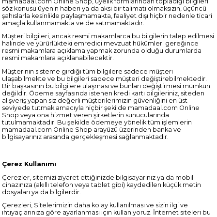
mamadaal.com Online Shop, üyelik formlarından topladığı bilgileri
söz konusu üyenin haberi ya da aksi bir talimatı olmaksızın, üçüncü
şahıslarla kesinlikle paylaşmamakta, faaliyet dışı hiçbir nedenle ticari
amaçla kullanmamakta ve de satmamaktadır.
Müşteri bilgileri, ancak resmi makamlarca bu bilgilerin talep edilmesi
halinde ve yürürlükteki emredici mevzuat hükümleri gereğince
resmi makamlara açıklama yapmak zorunda olduğu durumlarda
resmi makamlara açıklanabilecektir.
Müşterinin sisteme girdiği tüm bilgilere sadece müşteri
ulaşabilmekte ve bu bilgileri sadece müşteri değiştirebilmektedir.
Bir başkasının bu bilgilere ulaşması ve bunları değiştirmesi mümkün
değildir. Ödeme sayfasında istenen kredi kartı bilgileriniz, siteden
alışveriş yapan siz değerli müşterilerimizin güvenliğini en üst
seviyede tutmak amacıyla hiçbir şekilde mamadaal.com Online
Shop veya ona hizmet veren şirketlerin sunucularında
tutulmamaktadır. Bu şekilde ödemeye yönelik tüm işlemlerin
mamadaal.com Online Shop arayüzü üzerinden banka ve
bilgisayarınız arasında gerçekleşmesi sağlanmaktadır.
Çerez Kullanımı
Çerezler, sitemizi ziyaret ettiğinizde bilgisayarınız ya da mobil
cihazınıza (akıllı telefon veya tablet gibi) kaydedilen küçük metin
dosyaları ya da bilgilerdir.
Çerezleri, Sitelerimizin daha kolay kullanılması ve sizin ilgi ve
ihtiyaçlarınıza göre ayarlanması için kullanıyoruz. İnternet siteleri bu