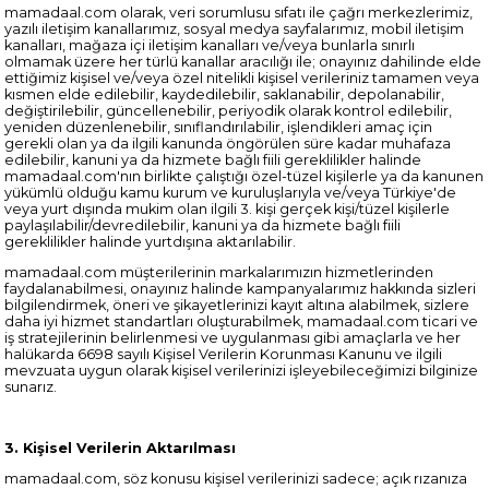
mamadaal.com olarak, veri sorumlusu sıfatı ile çağrı merkezlerimiz,
yazılı iletişim kanallarımız, sosyal medya sayfalarımız, mobil iletişim
kanalları, mağaza içi iletişim kanalları ve/veya bunlarla sınırlı
olmamak üzere her türlü kanallar aracılığı ile; onayınız dahilinde elde
ettiğimiz kişisel ve/veya özel nitelikli kişisel verileriniz tamamen veya
kısmen elde edilebilir, kaydedilebilir, saklanabilir, depolanabilir,
değiştirilebilir, güncellenebilir, periyodik olarak kontrol edilebilir,
yeniden düzenlenebilir, sınıflandırılabilir, işlendikleri amaç için
gerekli olan ya da ilgili kanunda öngörülen süre kadar muhafaza
edilebilir, kanuni ya da hizmete bağlı fiili gereklilikler halinde
mamadaal.com'nın birlikte çalıştığı özel-tüzel kişilerle ya da kanunen
yükümlü olduğu kamu kurum ve kuruluşlarıyla ve/veya Türkiye'de
veya yurt dışında mukim olan ilgili 3. kişi gerçek kişi/tüzel kişilerle
paylaşılabilir/devredilebilir, kanuni ya da hizmete bağlı fiili
gereklilikler halinde yurtdışına aktarılabilir.
mamadaal.com müşterilerinin markalarımızın hizmetlerinden
faydalanabilmesi, onayınız halinde kampanyalarımız hakkında sizleri
bilgilendirmek, öneri ve şikayetlerinizi kayıt altına alabilmek, sizlere
daha iyi hizmet standartları oluşturabilmek, mamadaal.com ticari ve
iş stratejilerinin belirlenmesi ve uygulanması gibi amaçlarla ve her
halükarda 6698 sayılı Kişisel Verilerin Korunması Kanunu ve ilgili
mevzuata uygun olarak kişisel verilerinizi işleyebileceğimizi bilginize
sunarız.
3. Kişisel Verilerin Aktarılması
mamadaal.com, söz konusu kişisel verilerinizi sadece; açık rızanıza