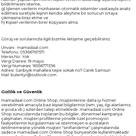
bildirilmesini isteme,
g) İşlenen verilerin münhasıran otomatik sistemler vasıtasıyla analiz
edilmesi suretiyle kişinin kendisi aleyhine bir sonucun ortaya
çıkmasına itiraz etme ve
h) Kişisel verilerinin birer kopyasını alma.
Görüş ve sorularınızla ilgili bizimle iletişime geçebilirsiniz.
Ünvanı : mamadaal.com
Telefonu: 05366767571
Mersis No: Yok
Vergi Dairesi: 19 mayıs
Vergi Numarası: 16556771356
Adresi: Sarıbıyık mahallesi tepe sokak no7 Canik Samsun
Mail:
bulentyr@outlook.com
Gizlilik ve Güvenlik
mamadaal.com Online Shop, müşterilerine daha iyi hizmet
verebilmek amacıyla bazı kişisel bilgilerinizi (isim, yaş, ilgi alanlarınız,
e-posta vb.) sizlerden talep etmektedir. mamadaal.com Online
Shop sunucularında toplanan bu bilgiler, dönemsel kampanya
çalışmaları, müşteri profillerine yönelik özel promosyon
faaliyetlerinin kurgulanması ve istenmeyen e-postaların
iletilmemesine yönelik müşteri "sınıflandırma" çalışmalarında
sadece mamadaal.com Online Shop bünyesinde kullanılmaktadır.