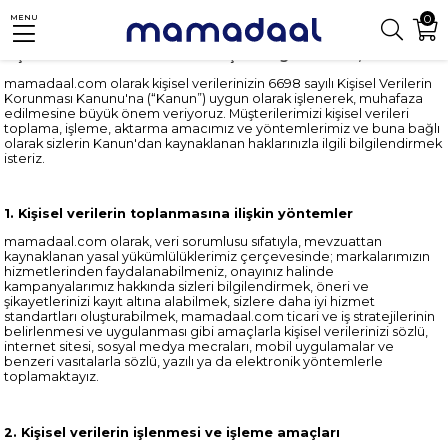
0
MENU
Kişisel Verilerin Korunmasına İlişkin Bilgilendirme;
mamadaal.com olarak kişisel verilerinizin 6698 sayılı Kişisel Verilerin
Korunması Kanunu'na (“Kanun”) uygun olarak işlenerek, muhafaza
edilmesine büyük önem veriyoruz. Müşterilerimizi kişisel verileri
toplama, işleme, aktarma amacımız ve yöntemlerimiz ve buna bağlı
olarak sizlerin Kanun'dan kaynaklanan haklarınızla ilgili bilgilendirmek
isteriz.
1. Kişisel verilerin toplanmasına ilişkin yöntemler
mamadaal.com olarak, veri sorumlusu sıfatıyla, mevzuattan
kaynaklanan yasal yükümlülüklerimiz çerçevesinde; markalarımızın
hizmetlerinden faydalanabilmeniz, onayınız halinde
kampanyalarımız hakkında sizleri bilgilendirmek, öneri ve
şikayetlerinizi kayıt altına alabilmek, sizlere daha iyi hizmet
standartları oluşturabilmek, mamadaal.com ticari ve iş stratejilerinin
belirlenmesi ve uygulanması gibi amaçlarla kişisel verilerinizi sözlü,
internet sitesi, sosyal medya mecraları, mobil uygulamalar ve
benzeri vasıtalarla sözlü, yazılı ya da elektronik yöntemlerle
toplamaktayız.
2. Kişisel verilerin işlenmesi ve işleme amaçları